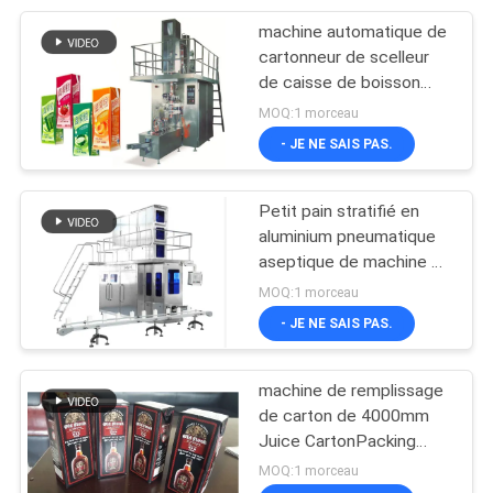
machine automatique de
12
cartonneur de scelleur
Machine de
de caisse de boisson
pneumatique de PLC
MOQ:1 morceau
Palletizer de robot
350ml
- JE NE SAIS PAS.
Petit pain stratifié en
aluminium pneumatique
aseptique de machine de
38
remplissage de carton
MOQ:1 morceau
Machine de scellage
de brique de boisson
- JE NE SAIS PAS.
remplissante de
machine de remplissage
tasse
de carton de 4000mm
Juice CartonPacking
Machine Gable Top 2000
MOQ:1 morceau
BPH