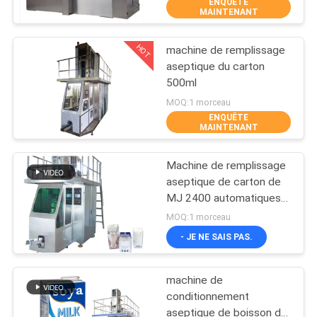
ENQUÊTE
L'USINE
MAINTENANT
HOT
machine de remplissage
CONTRÔLE
30
aseptique du carton
QUALITÉ
500ml
Machine à emballer
MOQ:1 morceau
de Vffs
ENQUÊTE
CONTACTEZ-
MAINTENANT
NOUS
Machine de remplissage
aseptique de carton de
NOUVELLES
MJ 2400 automatiques
17
1000ML pour la boisson
MOQ:1 morceau
de lait
Machine à emballer
LES
- JE NE SAIS PAS.
AFFAIRES
de joint hermétique
machine de
conditionnement
DEMANDEZ
aseptique de boisson de