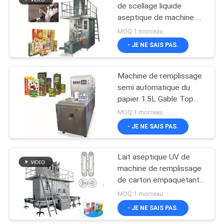
de scellage liquide
aseptique de machine de
28
remplissage du carton
MOQ:1 morceau
250ml pour des cartons
machine de
- JE NE SAIS PAS.
de brick typepack
cartonnage
Machine de remplissage
automatique
semi automatique du
papier 1.5L Gable Top
Multi Function
MOQ:1 morceau
- JE NE SAIS PAS.
33
Machine de
Lait aseptique UV de
machine de remplissage
remplissage
de carton empaquetant
aseptique de carton
2000 machines de BPH
MOQ:1 morceau
- JE NE SAIS PAS.