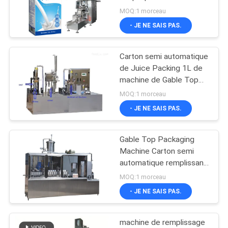
machine de remplissage
UN DEVIS
MOQ:1 morceau
de carton de la brique
- JE NE SAIS PAS.
125ml
29
PLAN
Machine à emballer
Carton semi automatique
DU
de Juice Packing 1L de
ondulée de boîte
SITE
machine de Gable Top
Aseptic Carton Filling
MOQ:1 morceau
- JE NE SAIS PAS.
PRIVACY
POLICY
Gable Top Packaging
25
Machine Carton semi
machine à emballer
automatique remplissant
dessus de toit de CAD
MOQ:1 morceau
de sachet à thé
1200
- JE NE SAIS PAS.
machine de remplissage