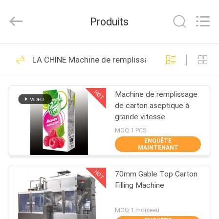
Xian
Yang
Chic
Produits
Machinery
Co.,
Ltd..
All
ACCUEIL
Rights
298
Reserved.
LA CHINE Machine de remplissage aseptique de ca
Machine à emballer
PRODUITS
multi
HOT
Machine de remplissage
de carton aseptique à
À
grande vitesse
PROPOS
MOQ:1 PCS
ENQUÊTE
DE
MAINTENANT
82
NOUS
Compresseur d'air
HOT
70mm Gable Top Carton
Filling Machine
VISITE
de vis
DE
MOQ:1 morceau