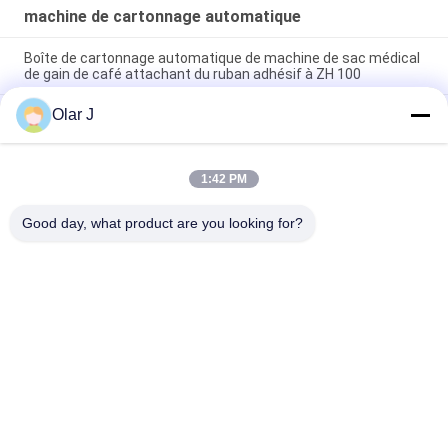
machine de cartonnage automatique
Boîte de cartonnage automatique de machine de sac médical
de gain de café attachant du ruban adhésif à ZH 100
Olar J
Machine à emballer complètement automatique de boîte de
micro-ordinateur de PLC attachant du ruban adhésif à KXZ
250B
1:42 PM
Masque remplissant de cartonnage automatique de
préservatif de boîte de machine de masque
Good day, what product are you looking for?
Catégories populaires
Tous
Machine À Emballer 
Compresseur D'air 
Multi
De Vis
Machine À Emballer 
Machine À Emballer 
De Vffs
De Joint Hermétique
Machine À Emballer 
Machine À Emballer 