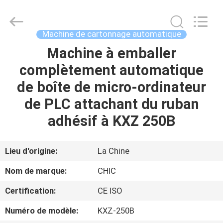
Xian
Yang
Chic
Machinery
Co.,
Machine de cartonnage automatique
Ltd..
All
Machine à emballer
ACCUEIL
Rights
Reserved.
complètement automatique
PRODUITS
de boîte de micro-ordinateur
de PLC attachant du ruban
À
adhésif à KXZ 250B
PROPOS
DE
Lieu d'origine:
La Chine
NOUS
Nom de marque:
CHIC
Certification:
CE ISO
VISITE
Numéro de modèle:
KXZ-250B
DE