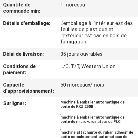
L'USINE
Quantité de
1 morceau
commande min:
Détails d'emballage:
L'emballage à l'intérieur est des
CONTRÔLE
feuilles de plastique et
QUALITÉ
l'extérieur est cas en bois de
fumigation
CONTACTEZ-
Délai de livraison:
35 jours ouvrables
NOUS
Conditions de
L/C, T/T, Western Union
paiement:
NOUVELLES
Capacité
50 morceaux/mois
d'approvisionnement:
Surligner:
Machine à emballer automatique de
LES
boîte de KXZ 250B
,
AFFAIRES
machine à emballer automatique de
boîte de micro-ordinateur de PLC
,
machine attachante du ruban adhésif de
DEMANDEZ
boîte complètement automatique de