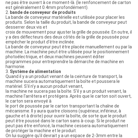
ne pas être ouvert à ce moment-là. (le renfoncement de carton
est généralement 0.4mm profondément).
2.
bande de conveyeur de produits
La bande de conveyeur matérielle est utilisée pour placer les
produits. Selon la taille du produit, la bande de conveyeur peut
desserrer deux vis et
croix de mouvement pour ajuster la grille de poussée. En outre, il
y a des déflecteurs des deux côtés de la grille de poussée pour
empêcher le produit d'être inclinée.
La bande de conveyeur peut être placée manuellement ou par la
machine. La machine peut être utilisée pour le positionnement
photoélectrique, et deux machines peuvent éditer
programmes pour entreprendre la démarche de machine en
harmonie.
3.
Système de alimentation
Quand il y a un produit venant de la ceinture de transport, la
machine sucera automatiquement la boîte et poussera le
matériel. S'il n'y a aucun produit venant,
la machine ne sucera pas la boîte. S'il y a un produit venant, la
machine l'arrêtera et protégera. Après que le carton soit ouvert,
le carton sera envoyé à
le port de poussée par le carton transportant la chaîne de
mécanisme. Il y aura quatre cloisons (supérieur, inférieur, à
gauche et à droite) pour ouvrir la boîte, de sorte que le produit
peut être poussé dans le carton sans à-coup. Si le produit ne
peut pas être enfoncé, la machine cessera automatiquement
de protéger la machine et le produit.
On lui suggère qu'il devrait y a un espace de 2-3mm entre la