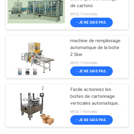
de cartons
MOQ:1 morceau
- JE NE SAIS PAS.
machine de remplissage
automatique de la boîte
2.5kw
MOQ:1 morceau
- JE NE SAIS PAS.
Facile actionnez les
boîtes de cartonnage
verticales automatiques
de la machine 20-
MOQ:1 morceau
50/minute
- JE NE SAIS PAS.