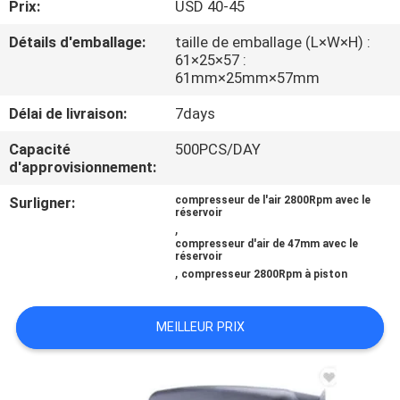
Prix:
USD 40-45
L'USINE
Détails d'emballage:
taille de emballage (L×W×H) :
61×25×57 :
CONTRÔLE
61mm×25mm×57mm
QUALITÉ
Délai de livraison:
7days
Capacité
500PCS/DAY
CONTACTEZ-
d'approvisionnement:
NOUS
Surligner:
compresseur de l'air 2800Rpm avec le
réservoir
,
NOUVELLES
compresseur d'air de 47mm avec le
réservoir
,
compresseur 2800Rpm à piston
LES
MEILLEUR PRIX
AFFAIRES
DEMANDEZ