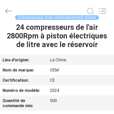
Xian
Yang
Chic
Machinery
Co.,
Compresseur d'air d'entraînement direct
Ltd..
All
24 compresseurs de l'air
ACCUEIL
Rights
Reserved.
2800Rpm à piston électriques
PRODUITS
de litre avec le réservoir
À
Lieu d'origine:
La Chine
PROPOS
Nom de marque:
OEM
DE
Certification:
CE
NOUS
Numéro de modèle:
2024
VISITE
Quantité de
500
commande min:
DE