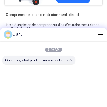
Compresseur d'air d'entraînement direct
litres à un piston de compresseur d'air d'entraînement direct
de 2hp 1.5kw 24
Olar J
24 compresseurs de l'air 2800Rpm à piston électriques de
litre avec le réservoir
3:46 AM
minute portative à C.A. 24L 0.206m3 de compresseur d'air
d'entraînement 0.8Mpa direct
Good day, what product are you looking for?
Catégories populaires
Tous
Machine À Emballer 
Compresseur D'air 
Multi
De Vis
Machine À Emballer 
Machine À Emballer 
De Vffs
De Joint Hermétique