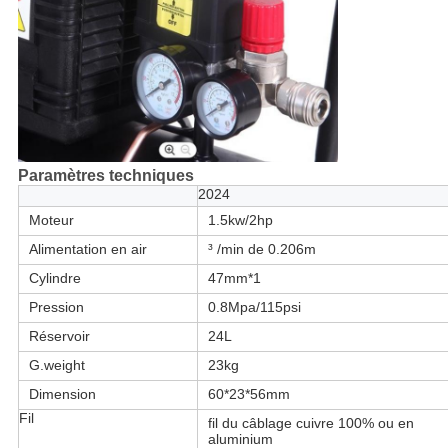
Paramètres techniques
2024
Moteur
1.5kw/2hp
Alimentation en air
³ /min de 0.206m
Cylindre
47mm*1
Pression
0.8Mpa/115psi
Réservoir
24L
G.weight
23kg
Dimension
60*23*56mm
Fil
fil du câblage cuivre 100% ou en
aluminium