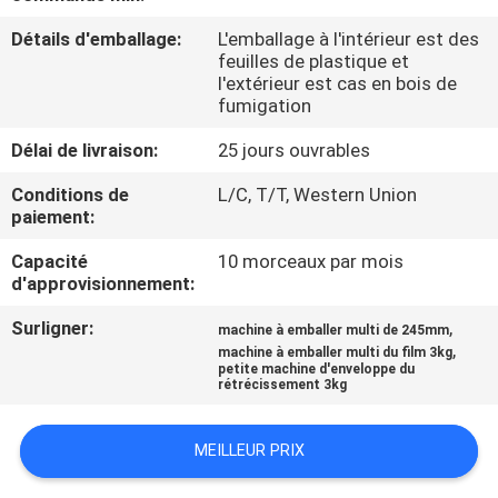
L'USINE
Détails d'emballage:
L'emballage à l'intérieur est des
feuilles de plastique et
l'extérieur est cas en bois de
CONTRÔLE
fumigation
QUALITÉ
Délai de livraison:
25 jours ouvrables
CONTACTEZ-
Conditions de
L/C, T/T, Western Union
paiement:
NOUS
Capacité
10 morceaux par mois
d'approvisionnement:
NOUVELLES
Surligner:
,
machine à emballer multi de 245mm
,
machine à emballer multi du film 3kg
petite machine d'enveloppe du
LES
rétrécissement 3kg
AFFAIRES
MEILLEUR PRIX
DEMANDEZ