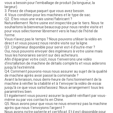
vous a besoin pour l'emballage de produit (la longueur, la
largeur).
3. Pesez de chaque paquet que vous avez besoin.
4. Vous condition pour les machines et le type de sac.
Q2 : Êtes-vous une vrais usine/fabricant ?
Naturellement. Notre usine est inspectée par le tiers. Nous te
souhaitons la bienvenue beaucoup pour nous rendre visite et
pour vous sélectionner librement vers le haut de l'hôtel de
forme.
Vous n'avez pas le temps ? Nous pouvons utiliser la vidéo en
direct et vous pouvez nous rendre visite sur la ligne.
Q3 : L'ingénieur disponible pour servir est-il d'outre-mer ?
Oui, nous pouvons envoyer des ingénieurs à votre usine mais
tous les honoraires seront sur des acheteurs.
Afin d'épargner votre coût, nous t'enverrons une vidéo
d'installation de machine de détails complets et vous aiderons
jusqu'à l'extrémité.
Q4. Comment pouvons-nous nous assurer au sujet de la qualité
de machine après avoir passé la commande ?
Avant la livraison, nous demi-heure de fonctionnement de la
machine à vérifier la stabilité et à t'envoyer la vidéo de essai
jusqu'à ce que vous satisfassiez. Nous arrangement tous les
paramètres bien.
Et également vous pouvez assurer la qualité vérifiant par vous-
même ou par vos contacts en Chine.
Q5. Nous avons peur que vous ne nous enverrez pas la machine
après que nous t'envoyions l'argent ?
Nous avons notre patente et certificat. Et il est disponible pour