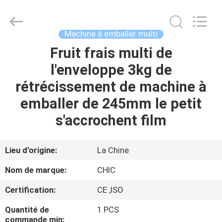
Xian
Yang
Chic
Machinery
Co.,
Machine à emballer multi
Ltd..
All
Fruit frais multi de
ACCUEIL
Rights
Reserved.
l'enveloppe 3kg de
PRODUITS
rétrécissement de machine à
emballer de 245mm le petit
À
s'accrochent film
PROPOS
DE
Lieu d'origine:
La Chine
NOUS
Nom de marque:
CHIC
Certification:
CE ,ISO
VISITE
Quantité de
1 PCS
DE
commande min: