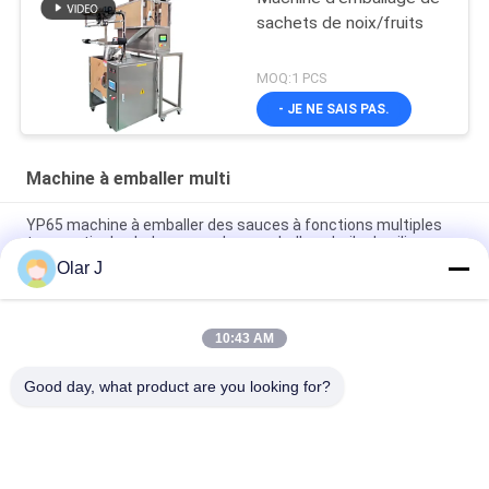
sachets de noix/fruits
MOQ:1 PCS
- JE NE SAIS PAS.
Machine à emballer multi
YP65 machine à emballer des sauces à fonctions multiples
type vertical salade sauce glace emballage huile de silicone
Olar J
La machine de soudage plastique normative de 2600W 15KHZ
MP - 1526B/1518/1530/1532
10:43 AM
Machine à emballer des granulés de type vertical
multifonctionnelle pour les haricots au chocolat et les noix
Good day, what product are you looking for?
Catégories populaires
Tous