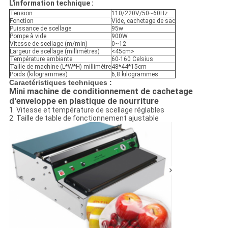
L'information technique :
Tension
110/220V/50~60Hz
Fonction
Vide, cachetage de sac
Puissance de scellage
95w
Pompe à vide
900W
Vitesse de scellage (m/min)
0~12
Largeur de scellage (millimètres)
<45cm>
Température ambiante
60-160 Celsius
Taille de machine (L*W*H) millimètre
48*44*15cm
Poids (kilogrammes)
6,8 kilogrammes
Caractéristiques techniques :
Mini machine de conditionnement de cachetage
d'enveloppe en plastique de nourriture
1. Vitesse et température de scellage réglables
2. Taille de table de fonctionnement ajustable