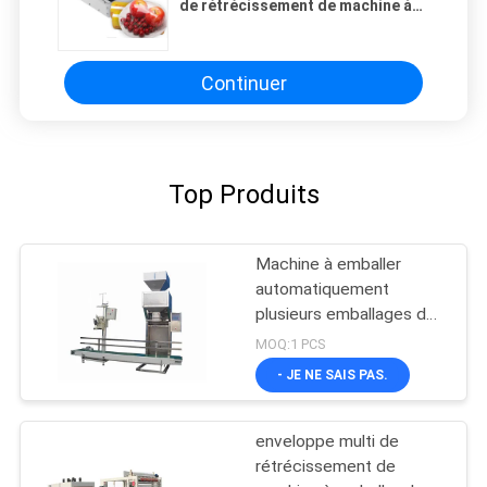
de rétrécissement de machine à
emballer de 245mm le petit
s'accrochent film
Continuer
Top Produits
Machine à emballer
automatiquement
plusieurs emballages de
10 kg à 50 kg
MOQ:1 PCS
- JE NE SAIS PAS.
enveloppe multi de
rétrécissement de