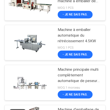
machine à emballer de
1960mm
MOQ:1 PCS
- JE NE SAIS PAS.
Machine à emballer
automatique du
rétrécissement 4.5KW
MOQ:1 PCS
- JE NE SAIS PAS.
Machine principale multi
complètement
automatique de peseur
pour des puces de
MOQ:1 morceau
banane
- JE NE SAIS PAS.
Machine d'emballage de