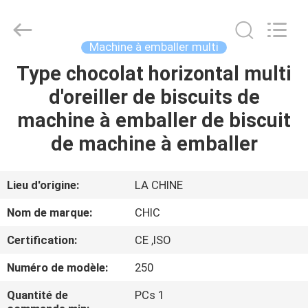
Xian
Yang
Chic
Machinery
Co.,
Machine à emballer multi
Ltd..
All
Type chocolat horizontal multi
ACCUEIL
Rights
Reserved.
d'oreiller de biscuits de
PRODUITS
machine à emballer de biscuit
de machine à emballer
À
PROPOS
Lieu d'origine:
LA CHINE
DE
Nom de marque:
CHIC
NOUS
Certification:
CE ,ISO
Numéro de modèle:
250
VISITE
DE
Quantité de
PCs 1