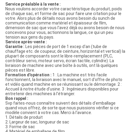
Service préalable à la vente :
Nous voulons accorder votre caractéristique du produit, poids
de chaque sac, et forme de sac pour faire une citation pour le
votre. Alors plus de détails nous avons besoin du sunch de
communication comme matériel et épaisseur de film,
dimension de sac que vous l'avez déjà ou avons besoin de nous
concevons pour vous, actionnons la langue, ce qui un peu
tension aux gens du pays.
Service après-vente :
Garantie :
Les pièces de port de 1 excep d'an (tube de
chauffage etc. de coupeur, de ceinture, horizontal et vertical) la
plupart de composants sont le libre-remplacement (PLC,
contrôleur servo, moteur servo, écran tactile, cylindre). La
livraison de machine avec une boîte à outils, ont là quelques
pièces est libre.
Formation d'opération :
1 : La machine est très facile
fonctionnent, la livraison avec le manuel, sort d'offre de photo
et vidéo quand machine en se réunissant ou le démontage. 2 :
Accueil à notre étude d'usine. 3 : Ingénieurs disponibles pour
entretenir des machines à l'étranger.
Bon rappel :
Svp faites-nous connaître suivent des détails d'emballage
quand vous offrez, de sorte que nous puissions vérifier si ce
modèle convient à votre cas. Merci à l'avance.
1. Détails de produit
2. Largeur de sac, longueur de sac
3. Forme de sac
4. Matériel de emballage de film