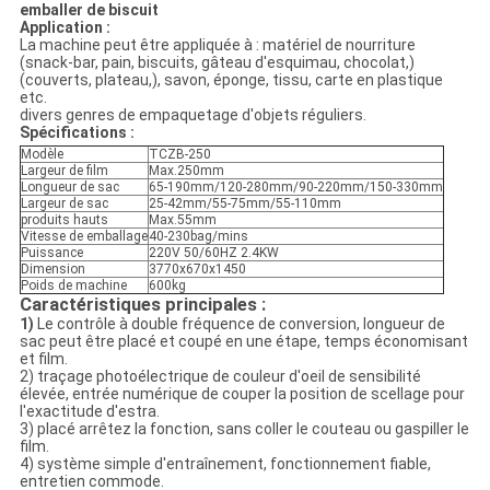
emballer de biscuit
Application :
La machine peut être appliquée à : matériel de nourriture
(snack-bar, pain, biscuits, gâteau d'esquimau, chocolat,)
(couverts, plateau,), savon, éponge, tissu, carte en plastique
etc.
divers genres de empaquetage d'objets réguliers.
Spécifications :
Modèle
TCZB-250
Largeur de film
Max.250mm
Longueur de sac
65-190mm/120-280mm/90-220mm/150-330mm
Largeur de sac
25-42mm/55-75mm/55-110mm
produits hauts
Max.55mm
Vitesse de emballage
40-230bag/mins
Puissance
220V 50/60HZ 2.4KW
Dimension
3770x670x1450
Poids de machine
600kg
Caractéristiques principales :
1)
Le contrôle à double fréquence de conversion, longueur de
sac peut être placé et coupé en une étape, temps économisant
et film.
2) traçage photoélectrique de couleur d'oeil de sensibilité
élevée, entrée numérique de couper la position de scellage pour
l'exactitude d'estra.
3) placé arrêtez la fonction, sans coller le couteau ou gaspiller le
film.
4) système simple d'entraînement, fonctionnement fiable,
entretien commode.