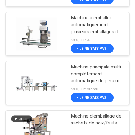
Machine à emballer
automatiquement
plusieurs emballages de
10 kg à 50 kg
MOQ:1 PCS
- JE NE SAIS PAS.
Machine principale multi
complètement
automatique de peseur
pour des puces de
MOQ:1 morceau
banane
- JE NE SAIS PAS.
Machine d'emballage de
sachets de noix/fruits