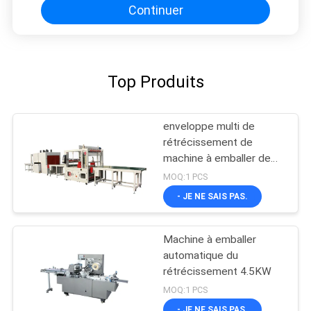
Continuer
Top Produits
enveloppe multi de
rétrécissement de
machine à emballer de
1960mm
MOQ:1 PCS
- JE NE SAIS PAS.
Machine à emballer
automatique du
rétrécissement 4.5KW
MOQ:1 PCS
- JE NE SAIS PAS.