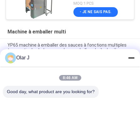
MOQ:1 PCS
- JE NE SAIS PAS.
Machine à emballer multi
YP65 machine à emballer des sauces à fonctions multiples
type vertical salade sauce glace emballage huile de silicone
Olar J
La machine de soudage plastique normative de 2600W 15KHZ
MP - 1526B/1518/1530/1532
8:46 AM
Machine à emballer des granulés de type vertical
multifonctionnelle pour les haricots au chocolat et les noix
Good day, what product are you looking for?
Catégories populaires
Tous
Machine À Emballer 
Compresseur D'air 
Multi
De Vis