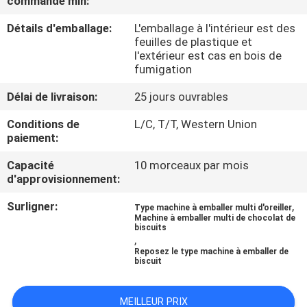
commande min:
L'USINE
Détails d'emballage:
L'emballage à l'intérieur est des
feuilles de plastique et
CONTRÔLE
l'extérieur est cas en bois de
fumigation
QUALITÉ
Délai de livraison:
25 jours ouvrables
CONTACTEZ-
Conditions de
L/C, T/T, Western Union
paiement:
NOUS
Capacité
10 morceaux par mois
d'approvisionnement:
NOUVELLES
Surligner:
,
Type machine à emballer multi d'oreiller
Machine à emballer multi de chocolat de
biscuits
LES
,
Reposez le type machine à emballer de
AFFAIRES
biscuit
DEMANDEZ
MEILLEUR PRIX