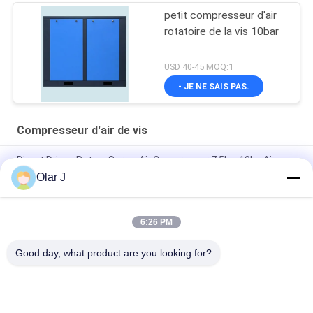
petit compresseur d'air
rotatoire de la vis 10bar
USD 40-45 MOQ:1
- JE NE SAIS PAS.
Compresseur d'air de vis
Direct Driven Rotary Screw Air Compressor 7.5kw 10hp Air
Cooling
Olar J
Portable Industrial Screw Compressor 30HP 580KGS Blue
6:26 PM
commande par courroie de barre du compresseur d'air de la
vis 22kw 30hp 10 triphasée
Good day, what product are you looking for?
Catégories populaires
Tous