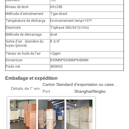
Lubrifiant
10L
Niveau de bruit
60
±
2dB
Méthode d'entraînement
Type direct
Température de décharge
Environnement temp+15
??
Électricité
Triphasé 380/60 (V//Hz)
Méthode de démarrage
droit
Sortie d'air : diamètre du
R 3/4"
tuyau (pouce)
Teneur en huile de l'air
<2ppm
Dimension
890MM*560MM*840MM
Poids net
400KGS
Emballage et expédition
Carton Standard d'exportation ou caisse en contreplaqué 1 pièces/boîte
Détails de l'' emballage
Port
Shanghai/Ningbo