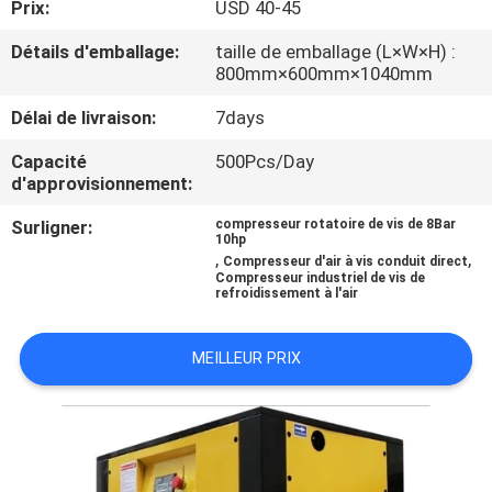
Prix:
USD 40-45
L'USINE
Détails d'emballage:
taille de emballage (L×W×H) :
800mm×600mm×1040mm
CONTRÔLE
Délai de livraison:
7days
QUALITÉ
Capacité
500Pcs/Day
d'approvisionnement:
CONTACTEZ-
Surligner:
compresseur rotatoire de vis de 8Bar
NOUS
10hp
,
,
Compresseur d'air à vis conduit direct
Compresseur industriel de vis de
refroidissement à l'air
NOUVELLES
MEILLEUR PRIX
LES
AFFAIRES
DEMANDEZ