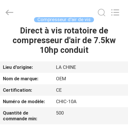
Xian
Yang
Chic
Machinery
Co.,
Compresseur d'air de vis
Ltd..
All
Direct à vis rotatoire de
ACCUEIL
Rights
Reserved.
compresseur d'air de 7.5kw
PRODUITS
10hp conduit
À
Lieu d'origine:
LA CHINE
PROPOS
Nom de marque:
OEM
DE
Certification:
CE
NOUS
Numéro de modèle:
CHIC-10A
VISITE
Quantité de
500
commande min:
DE