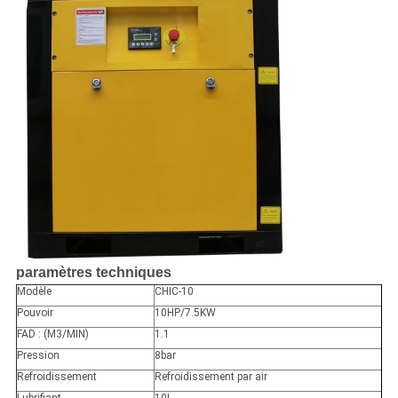
paramètres techniques
Modèle
CHIC-10
Pouvoir
10HP/7.5KW
FAD : (M3/MIN)
1.1
Pression
8bar
Refroidissement
Refroidissement par air