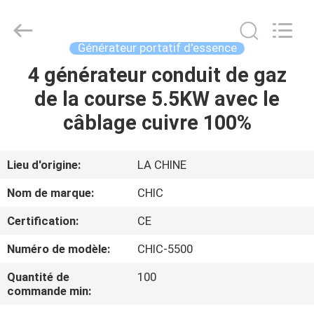
Xian
Yang
Chic
Machinery
Co.,
Générateur portatif d'essence
Ltd..
All
4 générateur conduit de gaz
ACCUEIL
Rights
Reserved.
de la course 5.5KW avec le
PRODUITS
câblage cuivre 100%
À
Lieu d'origine:
LA CHINE
PROPOS
Nom de marque:
CHIC
DE
Certification:
CE
NOUS
Numéro de modèle:
CHIC-5500
VISITE
Quantité de
100
commande min:
DE