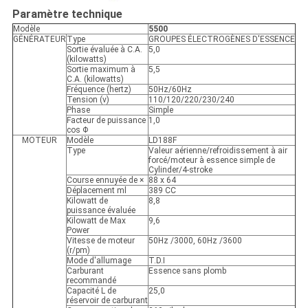
Paramètre technique
Modèle
5500
GÉNÉRATEUR
Type
GROUPES ÉLECTROGÈNES D'ESSENCE
Sortie évaluée à C.A.
5,0
(kilowatts)
Sortie maximum à
5,5
C.A. (kilowatts)
Fréquence (hertz)
50Hz/60Hz
Tension (v)
110/120/220/230/240
Phase
Simple
Facteur de puissance
1,0
cos Φ
MOTEUR
Modèle
LD188F
Type
Valeur aérienne/refroidissement à air
forcé/moteur à essence simple de
Cylinder/4-stroke
Course ennuyée de ×
88 x 64
Déplacement ml
389 CC
Kilowatt de
8,8
puissance évaluée
Kilowatt de Max
9,6
Power
Vitesse de moteur
50Hz /3000, 60Hz /3600
(r/pm)
Mode d'allumage
T.D.I
Carburant
Essence sans plomb
recommandé
Capacité L de
25,0
réservoir de carburant