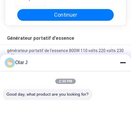
Continuer
Générateur portatif d'essence
générateur portatif de l'essence 800W 110 volts 220 volts 230
volts
Olar J
Groupe électrogène portatif d'essence à quatre temps 2200W
110V/220/230V
2:30 PM
machines-outils silencieuses de générateur portatif
d'essence de 2.8kw 110V/220V/230V
Good day, what product are you looking for?
Catégories populaires
Tous
Machine À Emballer 
Compresseur D'air 
Multi
De Vis