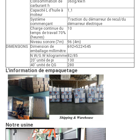
Consommation de
360g/kw.h
carburant h
Capacité L d'huile à
1,1
moteur
Système
Traction du démarreur de recul/du
commençant
démarreur électrique
Charge continue du
10
temps de travail 70%
(heures)
Niveau sonore (7m)
96 (4m)
DIMENSIONS
Dimension de
692×522×545
emballage millimètre
N.W/G.W kilogramme
82/85
20' unité de pi
130
40' unité de QG
280
L'information de empaquetage
Notre usine