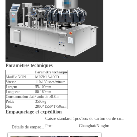
Paramètres techniques
Paramètre technique
Modèle NON.
MRZK16-100D
Vitesse
110-130 sacs/minute
Largeur
55-100mm
Longueur
80-180mm
Consommation d'air
³ /min de ≥0.8m
Poids
3500kg
Sizs
2800*1550*1750mm
Empaquetage et expédition
Caisse standard 1pcs/box de carton ou de contreplaqué d'exportation
Port
Changhaï/Ningbo
Détails de empaquetage