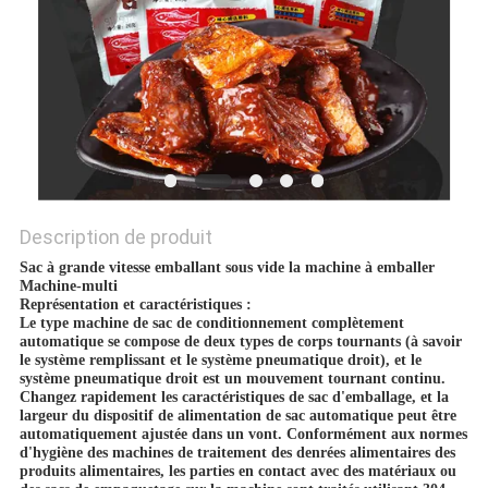
UN DEVIS
PLAN
DU
SITE
PRIVACY
Description de produit
Sac à grande vitesse emballant sous vide la machine à emballer
POLICY
Machine-multi
Représentation et caractéristiques :
Le type machine de sac de conditionnement complètement
automatique se compose de deux types de corps tournants (à savoir
le système remplissant et le système pneumatique droit), et le
système pneumatique droit est un mouvement tournant continu.
Changez rapidement les caractéristiques de sac d'emballage, et la
largeur du dispositif de alimentation de sac automatique peut être
automatiquement ajustée dans un vont. Conformément aux normes
d'hygiène des machines de traitement des denrées alimentaires des
produits alimentaires, les parties en contact avec des matériaux ou