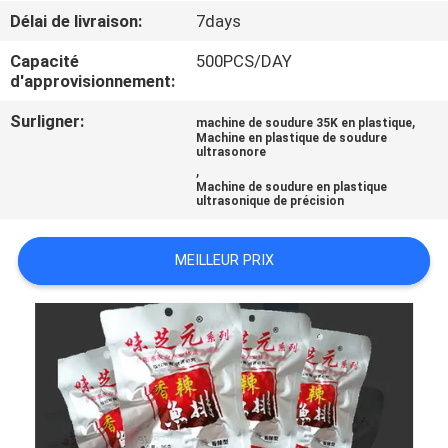
L'USINE
Délai de livraison:
7days
Capacité
500PCS/DAY
CONTRÔLE
d'approvisionnement:
QUALITÉ
Surligner:
,
machine de soudure 35K en plastique
Machine en plastique de soudure
ultrasonore
,
CONTACTEZ-
Machine de soudure en plastique
ultrasonique de précision
NOUS
MEILLEUR PRIX
NOUVELLES
LES
AFFAIRES
DEMANDEZ