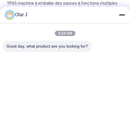
YP65 machine à emballer des sauces à fonctions multiples
type vertical salade sauce glace emballage huile de silicone
Olar J
La machine de soudage plastique normative de 2600W 15KHZ
MP - 1526B/1518/1530/1532
8:19 AM
Machine à emballer des granulés de type vertical
multifonctionnelle pour les haricots au chocolat et les noix
Good day, what product are you looking for?
Catégories populaires
Tous
Machine À Emballer 
Compresseur D'air 
Multi
De Vis
Machine À Emballer 
Machine À Emballer 
De Vffs
De Joint Hermétique
Machine À Emballer 
Machine À Emballer 
Ondulée De Boîte
De Sachet À Thé
Machine De 
Machine De 