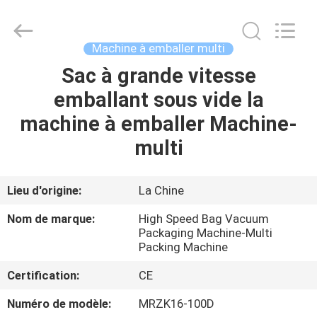
Xian
Yang
Chic
Machinery
Co.,
Machine à emballer multi
Ltd..
All
Sac à grande vitesse
ACCUEIL
Rights
Reserved.
emballant sous vide la
PRODUITS
machine à emballer Machine-
multi
À
PROPOS
Lieu d'origine:
La Chine
DE
Nom de marque:
High Speed Bag Vacuum
NOUS
Packaging Machine-Multi
Packing Machine
Certification:
CE
VISITE
DE
Numéro de modèle:
MRZK16-100D