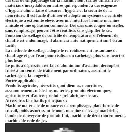
des sacs de empaquetage sur la machine sont traités utilisant 304
matériaux inoxydables ou autres qui répondent à des exigences
d'hygiène alimentaire d'assurer l'hygiène et la sécurité de la
nourriture. Il est facile d'utiliser et adopte un système de contrôle
électrique à extrémité élevé, avec une interface homme-machine
amicale et une opération commode. Des sacs sans couper ou sceller,
sans remplissage, peuvent être réutilisés sans gaspiller le sac.
Fonction de scellage de contrôle de température, si l'élément de
chauffe est endommagé, il alarmera automatiquement sur l'écran
tactile
La méthode de scellage adopte le refroidissement instantané de
chauffage et par l'eau pour réaliser un cachetage plus sans heurt et
plus beau.
Le puits à dépression est fait d'aluminium d'aviation découpé et
fraisé à un centre de traitement par ordinateur, assurant le
cachetage et la longévité.
Portée applicable :
Produits agricoles, nécessités quotidiennes, nourriture,
assaisonnement, médecine, matériel, produits électroniques,
agriculture et d'autres produits préfabriqués de sac.
Accessoires facultatifs principaux :
Machine matérielle de mesure et de remplissage, plate-forme de
travail, poids assortissant le nom, machine de levage matérielle,
bande de conveyeur de produit fini, machine de détection en métal,
machine de code de jet.