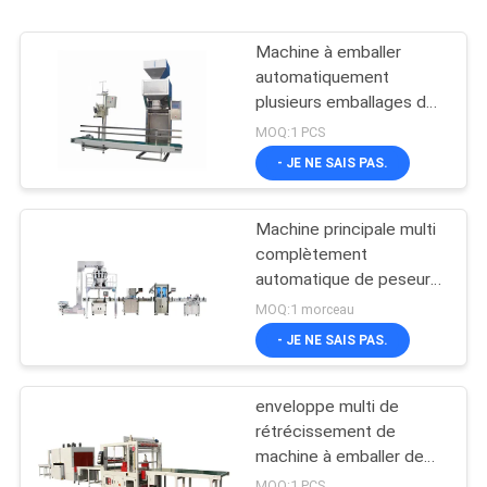
Machine à emballer
automatiquement
plusieurs emballages de
10 kg à 50 kg
MOQ:1 PCS
- JE NE SAIS PAS.
Machine principale multi
complètement
automatique de peseur
pour des puces de
MOQ:1 morceau
banane
- JE NE SAIS PAS.
enveloppe multi de
rétrécissement de
machine à emballer de
1960mm
MOQ:1 PCS