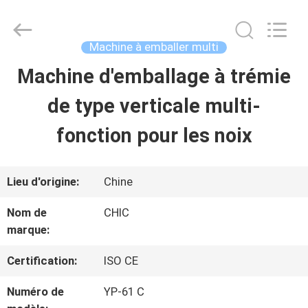
2026
Xian
Yang
Chic
Machine à emballer multi
Machinery
Co.,
Machine d'emballage à trémie
ACCUEIL
Ltd..
All
Rights
de type verticale multi-
Reserved.
PRODUITS
fonction pour les noix
À
Lieu d'origine:
Chine
PROPOS
Nom de
CHIC
marque:
DE
NOUS
Certification:
ISO CE
Numéro de
YP-61 C