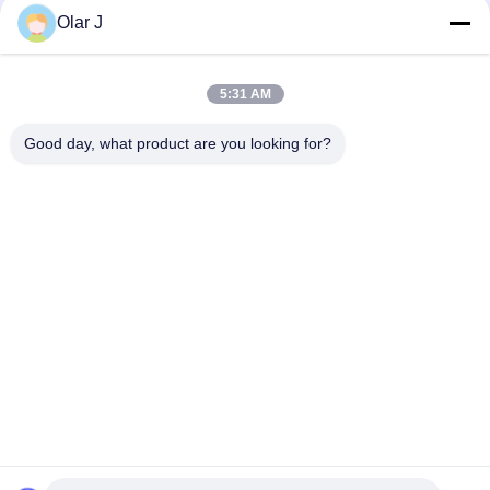
type vertical salade sauce glace emballage huile de silicone
Olar J
La machine de soudage plastique normative de 2600W 15KHZ
MP - 1526B/1518/1530/1532
5:31 AM
Machine à emballer des granulés de type vertical
Good day, what product are you looking for?
multifonctionnelle pour les haricots au chocolat et les noix
Catégories populaires
Tous
Machine À Emballer 
Compresseur D'air 
Multi
De Vis
Machine À Emballer 
Machine À Emballer 
De Vffs
De Joint Hermétique
Machine À Emballer 
Machine À Emballer 
Ondulée De Boîte
De Sachet À Thé