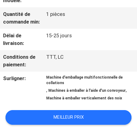
modèle:
VISITE
DE
Quantité de
1 pièces
commande min:
L'USINE
Délai de
15-25 jours
livraison:
CONTRÔLE
Conditions de
TTT, LC
QUALITÉ
paiement:
Surligner:
Machine d'emballage multifonctionnelle de
collations
CONTACTEZ-
,
,
Machines à emballer à l'aide d'un convoyeur
NOUS
Machine à emballer verticalement des noix
MEILLEUR PRIX
NOUVELLES