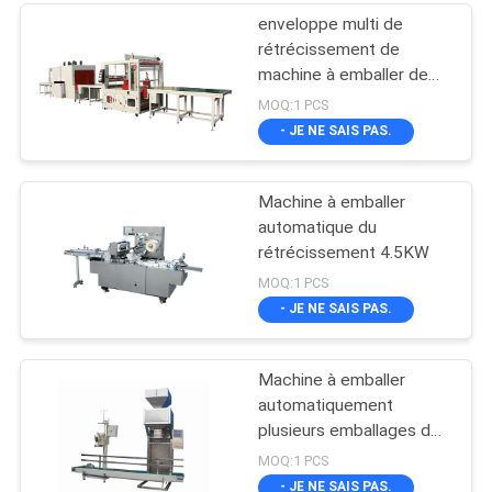
enveloppe multi de
rétrécissement de
machine à emballer de
1960mm
MOQ:1 PCS
- JE NE SAIS PAS.
Machine à emballer
automatique du
rétrécissement 4.5KW
MOQ:1 PCS
- JE NE SAIS PAS.
Machine à emballer
automatiquement
plusieurs emballages de
10 kg à 50 kg
MOQ:1 PCS
- JE NE SAIS PAS.