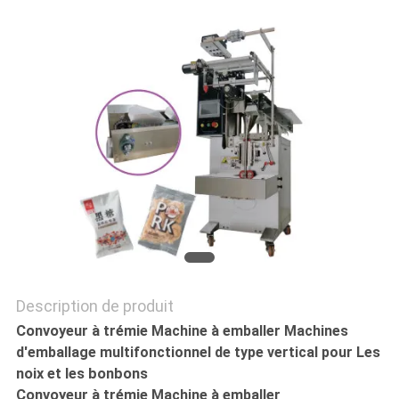
LES
AFFAIRES
DEMANDEZ
UN DEVIS
PLAN
DU
SITE
Description de produit
Convoyeur à trémie
Machine à emballer
Machines
d'emballage multifonctionnel de type vertical pour
Les
PRIVACY
noix et les bonbons
Convoyeur à trémie
Machine à emballer