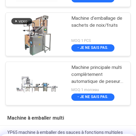
Machine d'emballage de
sachets de noix/fruits
MOQ:1 PCS
- JE NE SAIS PAS.
Machine principale multi
complètement
automatique de peseur
pour des puces de
MOQ:1 morceau
banane
- JE NE SAIS PAS.
Machine à emballer multi
YP65 machine à emballer des sauces à fonctions multiples