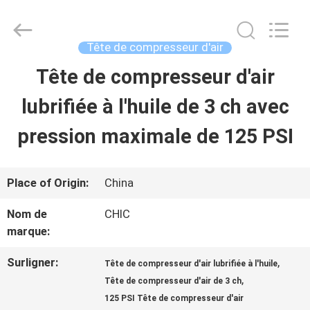
2026
Xian
Yang
Chic
Tête de compresseur d'air
Machinery
Co.,
Tête de compresseur d'air
ACCUEIL
Ltd..
All
Rights
lubrifiée à l'huile de 3 ch avec
Reserved.
PRODUITS
pression maximale de 125 PSI
À
Place of Origin:
China
PROPOS
Nom de
CHIC
marque:
DE
NOUS
Surligner:
,
Tête de compresseur d'air lubrifiée à l'huile
,
Tête de compresseur d'air de 3 ch
125 PSI Tête de compresseur d'air