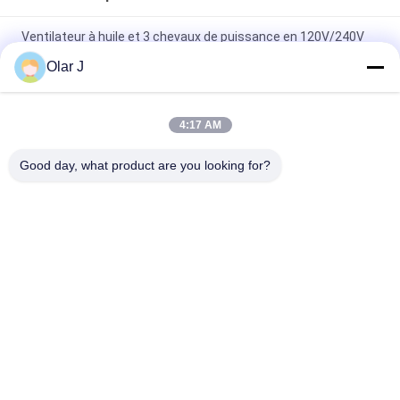
Ventilateur à huile et 3 chevaux de puissance en 120V/240V
Tête de compresseur d'air de tension pour l'industrie
Olar J
Tête de compresseur d'air de tension 120V/240V avec 2
cylindres et pression 0,8Mpa/115psi
4:17 AM
Tête de compresseur d'air industriel avec des performances
Good day, what product are you looking for?
et une durabilité supérieures
Catégories populaires
Tous
Machine À Emballer 
Compresseur D'air 
Multi
De Vis
Machine À Emballer 
Machine À Emballer 
De Vffs
De Joint Hermétique