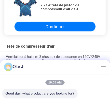
2.2KW tête de piston de
compresseur d'air de 3
puissances en chevaux double
0.25m3/Min
Continuer
Tête de compresseur d'air
Ventilateur à huile et 3 chevaux de puissance en 120V/240V
Tête de compresseur d'air de tension pour l'industrie
Olar J
Tête de compresseur d'air de tension 120V/240V avec 2
cylindres et pression 0,8Mpa/115psi
10:05 AM
Tête de compresseur d'air industriel avec des performances
et une durabilité supérieures
Good day, what product are you looking for?
Catégories populaires
Tous