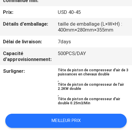
commande min:
L'USINE
Prix:
USD 40-45
CONTRÔLE
Détails d'emballage:
taille de emballage (L×W×H) :
400mm×280mm×355mm
QUALITÉ
Délai de livraison:
7days
CONTACTEZ-
Capacité
500PCS/DAY
d'approvisionnement:
NOUS
Surligner:
Tête de piston de compresseur d'air de 3
puissances en chevaux double
,
NOUVELLES
Tête de piston de compresseur de l'air
2.2KW double
,
LES
Tête de piston de compresseur d'air
double 0.25m3/Min
AFFAIRES
MEILLEUR PRIX
DEMANDEZ