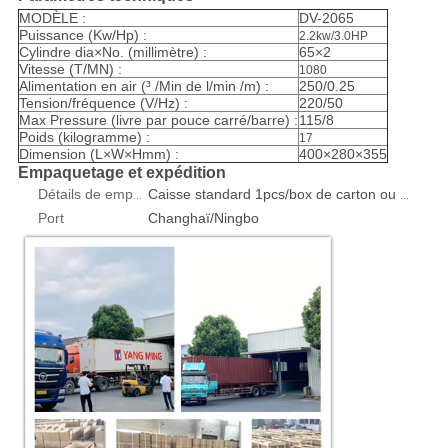
MODÈLE :
DV-2065
Puissance (Kw/Hp) :
2.2kw/3.0HP
Cylindre dia×No. (millimètre) :
65×2
Vitesse (T/MN) :
1080
Alimentation en air (³ /Min de l/min /m) :
250/0.25
Tension/fréquence (V/Hz) :
220/50
Max Pressure (livre par pouce carré/barre) :
115/8
Poids (kilogramme) :
17
Dimension (L×W×Hmm) :
400×280×355
Empaquetage et expédition
Détails de empaquetage
Caisse standard 1pcs/box de carton ou de contreplaqué d'exportation
Port
Changhaï/Ningbo