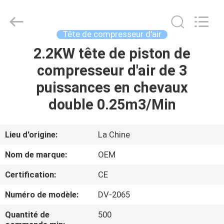
Xian
Yang
Chic
Machinery
Co.,
Tête de compresseur d'air
Ltd..
All
2.2KW tête de piston de
ACCUEIL
Rights
Reserved.
compresseur d'air de 3
PRODUITS
puissances en chevaux
double 0.25m3/Min
À
PROPOS
Lieu d'origine:
La Chine
DE
Nom de marque:
OEM
NOUS
Certification:
CE
Numéro de modèle:
DV-2065
VISITE
DE
Quantité de
500