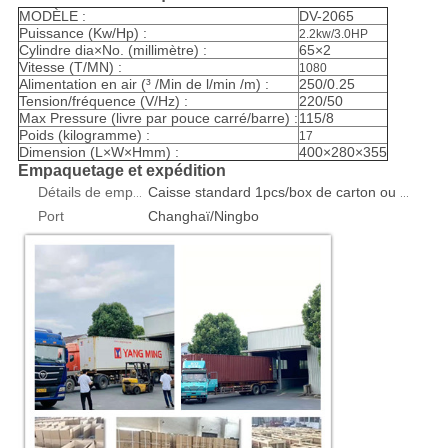
MODÈLE :
DV-2065
Puissance (Kw/Hp) :
2.2kw/3.0HP
Cylindre dia×No. (millimètre) :
65×2
Vitesse (T/MN) :
1080
Alimentation en air (³ /Min de l/min /m) :
250/0.25
Tension/fréquence (V/Hz) :
220/50
Max Pressure (livre par pouce carré/barre) :
115/8
Poids (kilogramme) :
17
Dimension (L×W×Hmm) :
400×280×355
Empaquetage et expédition
Détails de empaquetage
Caisse standard 1pcs/box de carton ou de contreplaqué d'exportation
Port
Changhaï/Ningbo