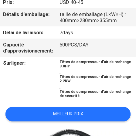
Prix:
USD 40-45
L'USINE
Détails d'emballage:
taille de emballage (L×W×H) :
400mm×280mm×355mm
CONTRÔLE
Délai de livraison:
7days
QUALITÉ
Capacité
500PCS/DAY
d'approvisionnement:
CONTACTEZ-
Surligner:
Têtes de compresseur d'air de rechange
NOUS
3.0HP
,
Têtes de compresseur d'air de rechange
2.2KW
NOUVELLES
,
Têtes de compresseur d'air de rechange
de sécurité
LES
AFFAIRES
MEILLEUR PRIX
DEMANDEZ