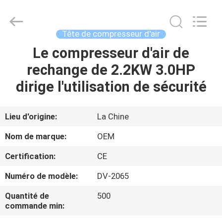
Xian
Yang
Chic
Machinery
Co.,
Tête de compresseur d'air
Ltd..
All
Le compresseur d'air de
ACCUEIL
Rights
Reserved.
rechange de 2.2KW 3.0HP
PRODUITS
dirige l'utilisation de sécurité
À
Lieu d'origine:
La Chine
PROPOS
Nom de marque:
OEM
DE
Certification:
CE
NOUS
Numéro de modèle:
DV-2065
VISITE
Quantité de
500
commande min:
DE